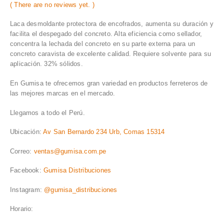
( There are no reviews yet. )
0
out of 5
Laca desmoldante protectora de encofrados, aumenta su duración y
facilita el despegado del concreto. Alta eficiencia como sellador,
concentra la lechada del concreto en su parte externa para un
concreto caravista de excelente calidad. Requiere solvente para su
aplicación. 32% sólidos.
En Gumisa te ofrecemos gran variedad en productos ferreteros de
las mejores marcas en el mercado.
Llegamos a todo el Perú.
Ubicación:
Av San Bernardo 234 Urb, Comas 15314
Correo:
ventas@gumisa.com.pe
Facebook:
Gumisa Distribuciones
Instagram:
@gumisa_distribuciones
Horario: