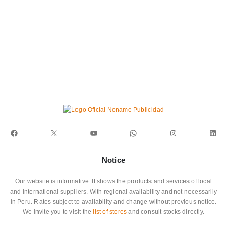
Facebook
X
YouTube
WhatsApp
Instagram
Link
Notice
Our website is informative. It shows the products and services of local
and international suppliers. With regional availability and not necessarily
in Peru. Rates subject to availability and change without previous notice.
We invite you to visit the
list of stores
and consult stocks directly.