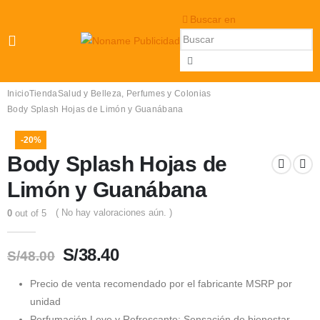
Buscar en
Inicio
Tienda
Salud y Belleza
,
Perfumes y Colonias
Body Splash Hojas de Limón y Guanábana
-20%
Body Splash Hojas de
Limón y Guanábana
( No hay valoraciones aún. )
0
out of 5
El
El
S/
38.40
S/
48.00
precio
precio
Precio de venta recomendado por el fabricante MSRP por
original
actual
unidad
era:
es:
Perfumación Leve y Refrescante: Sensación de bienestar