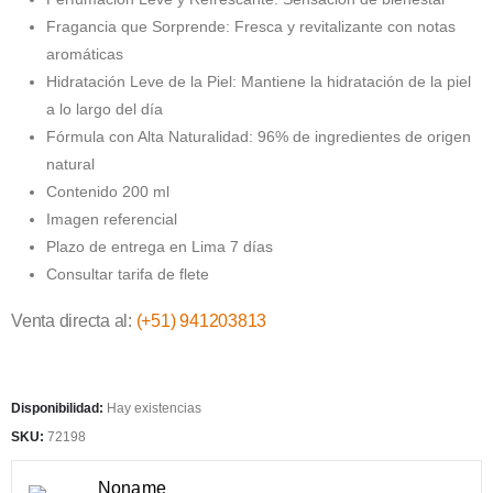
S/48.00.
S/38.40.
Fragancia que Sorprende: Fresca y revitalizante con notas
aromáticas
Hidratación Leve de la Piel: Mantiene la hidratación de la piel
a lo largo del día
Fórmula con Alta Naturalidad: 96% de ingredientes de origen
natural
Contenido 200 ml
Imagen referencial
Plazo de entrega en Lima 7 días
Consultar tarifa de flete
Venta directa al:
(+51) 941203813
Disponibilidad:
Hay existencias
SKU:
72198
Noname