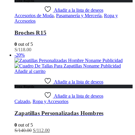
Vista Rápida
Añadir a la lista de deseos
Accesorios de Moda
,
Pasamanería y Mercería
,
Ropa y
Accesorios
Broches R15
0
out of 5
S/
118.00
-20%
Añadir al carrito
Añadir a la lista de deseos
Vista Rápida
Añadir a la lista de deseos
Calzado
,
Ropa y Accesorios
Zapatillas Personalizadas Hombres
0
out of 5
El
El
S/
140.00
S/
112.00