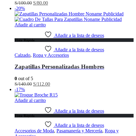
El
El
S/
100.00
S/
80.00
precio
precio
-20%
original
actual
era:
es:
S/100.00.
S/80.00.
Añadir al carrito
Añadir a la lista de deseos
Vista Rápida
Añadir a la lista de deseos
Calzado
,
Ropa y Accesorios
Zapatillas Personalizadas Hombres
0
out of 5
El
El
S/
140.00
S/
112.00
precio
precio
-17%
original
actual
era:
es:
Añadir al carrito
S/140.00.
S/112.00.
Añadir a la lista de deseos
Vista Rápida
Añadir a la lista de deseos
Accesorios de Moda
,
Pasamanería y Mercería
,
Ropa y