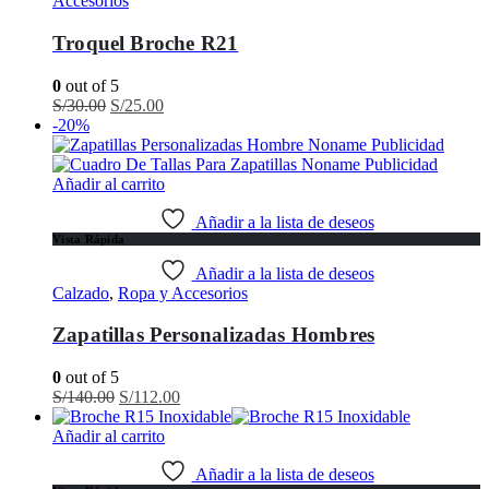
Accesorios
Troquel Broche R21
0
out of 5
El
El
S/
30.00
S/
25.00
precio
precio
-20%
original
actual
era:
es:
S/30.00.
S/25.00.
Añadir al carrito
Añadir a la lista de deseos
Vista Rápida
Añadir a la lista de deseos
Calzado
,
Ropa y Accesorios
Zapatillas Personalizadas Hombres
0
out of 5
El
El
S/
140.00
S/
112.00
precio
precio
original
actual
Añadir al carrito
era:
es:
S/140.00.
S/112.00.
Añadir a la lista de deseos