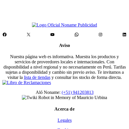
precio
precio
original
actual
era:
es:
S/140.00.
S/112.00.
Facebook
X
YouTube
WhatsApp
Instagram
Lin
Aviso
Nuestra página web es informativa. Muestra los productos y
servicios de proveedores locales e internacionales. Con
disponibilidad a nivel regional y no necesariamente en Perú. Tarifas
sujetas a disponibilidad y cambio sin previo aviso. Te invitamos a
visitar la
lista de tiendas
y consultar los stocks de forma directa.
Aló Noname:
(+51) 941203813
Acerca de
Legales