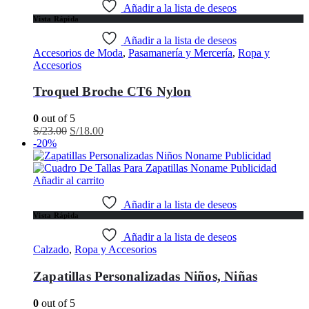
Añadir a la lista de deseos
Vista Rápida
Añadir a la lista de deseos
Accesorios de Moda
,
Pasamanería y Mercería
,
Ropa y
Accesorios
Troquel Broche CT6 Nylon
0
out of 5
El
El
S/
23.00
S/
18.00
precio
precio
-20%
original
actual
era:
es:
S/23.00.
S/18.00.
Añadir al carrito
Añadir a la lista de deseos
Vista Rápida
Añadir a la lista de deseos
Calzado
,
Ropa y Accesorios
Zapatillas Personalizadas Niños, Niñas
0
out of 5