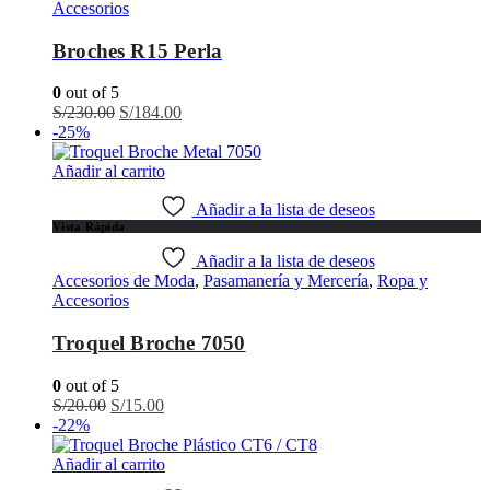
Accesorios
Broches R15 Perla
0
out of 5
El
El
S/
230.00
S/
184.00
precio
precio
-25%
original
actual
era:
es:
Añadir al carrito
S/230.00.
S/184.00.
Añadir a la lista de deseos
Vista Rápida
Añadir a la lista de deseos
Accesorios de Moda
,
Pasamanería y Mercería
,
Ropa y
Accesorios
Troquel Broche 7050
0
out of 5
El
El
S/
20.00
S/
15.00
precio
precio
-22%
original
actual
era:
es:
Añadir al carrito
S/20.00.
S/15.00.