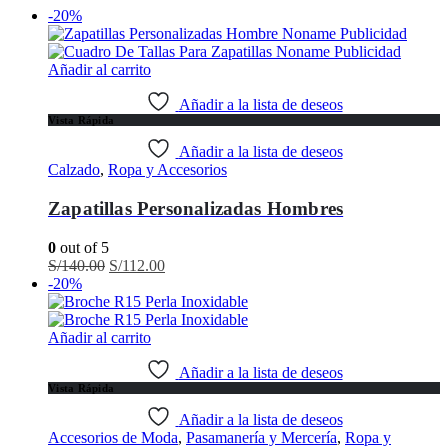
-20%
Añadir al carrito
Añadir a la lista de deseos
Vista Rápida
Añadir a la lista de deseos
Calzado
,
Ropa y Accesorios
Zapatillas Personalizadas Hombres
0
out of 5
El
El
S/
140.00
S/
112.00
precio
precio
-20%
original
actual
era:
es:
S/140.00.
S/112.00.
Añadir al carrito
Añadir a la lista de deseos
Vista Rápida
Añadir a la lista de deseos
Accesorios de Moda
,
Pasamanería y Mercería
,
Ropa y