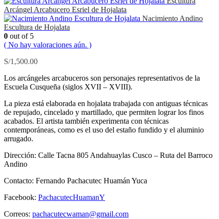
Escultura
Arcángel Arcabucero Esriel de Hojalata
Nacimiento Andino
Escultura de Hojalata
0
out of 5
( No hay valoraciones aún. )
S/
1,500.00
Los arcángeles arcabuceros son personajes representativos de la
Escuela Cusqueña (siglos XVII – XVIII).
La pieza está elaborada en hojalata trabajada con antiguas técnicas
de repujado, cincelado y martillado, que permiten lograr los finos
acabados. El artista también experimenta con técnicas
contemporáneas, como es el uso del estaño fundido y el aluminio
arrugado.
Dirección: Calle Tacna 805 Andahuaylas Cusco – Ruta del Barroco
Andino
Contacto: Fernando Pachacutec Huamán Yuca
Facebook:
PachacutecHuamanY
Correos:
pachacutecwaman@gmail.com