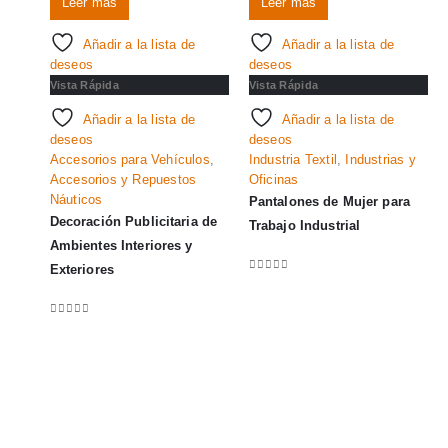
Leer más
Leer más
Añadir a la lista de
Añadir a la lista de
deseos
deseos
Vista Rápida
Vista Rápida
Añadir a la lista de
Añadir a la lista de
deseos
deseos
Accesorios para Vehículos
,
Industria Textil
,
Industrias y
Accesorios y Repuestos
Oficinas
Náuticos
Pantalones de Mujer para
Decoración Publicitaria de
Trabajo Industrial
Ambientes Interiores y
Exteriores
0
out of 5
0
out of 5