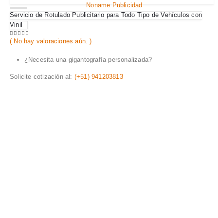
Servicio de Rotulado Publicitario para Todo Tipo de Vehículos con
Vinil
( No hay valoraciones aún. )
0
out of 5
¿Necesita una gigantografía personalizada?
Solicite cotización al:
(+51) 941203813