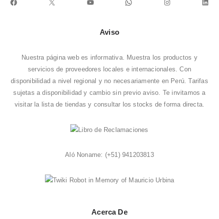
Facebook
X
YouTube
WhatsApp
Instagram
Link
Aviso
Nuestra página web es informativa. Muestra los productos y
servicios de proveedores locales e internacionales. Con
disponibilidad a nivel regional y no necesariamente en Perú. Tarifas
sujetas a disponibilidad y cambio sin previo aviso. Te invitamos a
visitar la
lista de tiendas
y consultar los stocks de forma directa.
Aló Noname:
(+51) 941203813
Acerca De