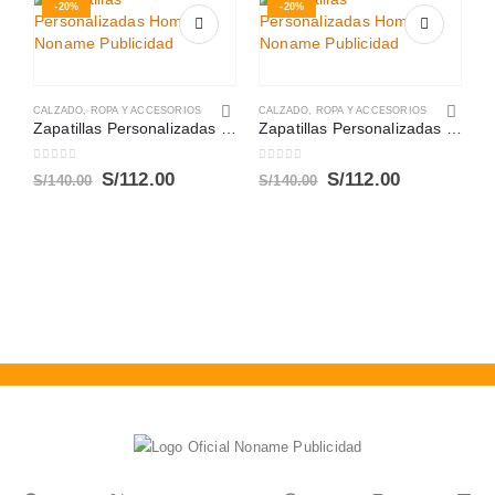
-20%
-20%
CALZADO
,
ROPA Y ACCESORIOS
CALZADO
,
ROPA Y ACCESORIOS
Zapatillas Personalizadas Hombres
Zapatillas Personalizadas Hombres
0
out of 5
0
out of 5
El
El
El
El
S/
112.00
S/
112.00
S/
140.00
S/
140.00
precio
precio
precio
precio
original
actual
original
actual
A
era:
es:
era:
es:
B
S/140.00.
S/112.00.
S/140.00.
S/112.00.
0
S