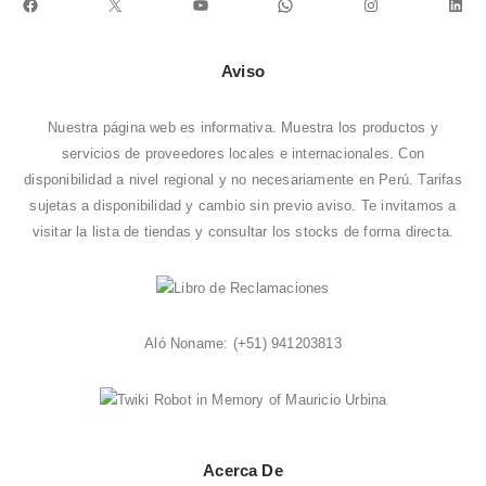
Facebook
X
YouTube
WhatsApp
Instagram
Link
Aviso
Nuestra página web es informativa. Muestra los productos y
servicios de proveedores locales e internacionales. Con
disponibilidad a nivel regional y no necesariamente en Perú. Tarifas
sujetas a disponibilidad y cambio sin previo aviso. Te invitamos a
visitar la
lista de tiendas
y consultar los stocks de forma directa.
Aló Noname:
(+51) 941203813
Acerca De