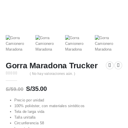
Gorra Maradona Trucker
( No hay valoraciones aún. )
0
out of 5
El
El
S/
35.00
S/
59.00
precio
precio
original
actual
Precio por unidad
100% poliéster, con materiales sintéticos
era:
es:
Tela de larga vida
S/59.00.
S/35.00.
Talla unitalla
Circunferencia 58