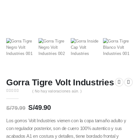
Gorra Tigre Volt Industries
( No hay valoraciones aún. )
0
out of 5
El
El
S/
49.90
S/
79.99
precio
precio
original
actual
Los gorros Volt Industries vienen con la copa tamaño adulto y
era:
es:
con regulador posterior, son de cuero 100% autentico y sus
S/79.99.
S/49.90.
acabados A1 en costura y detalles, tiene bordado frontal y