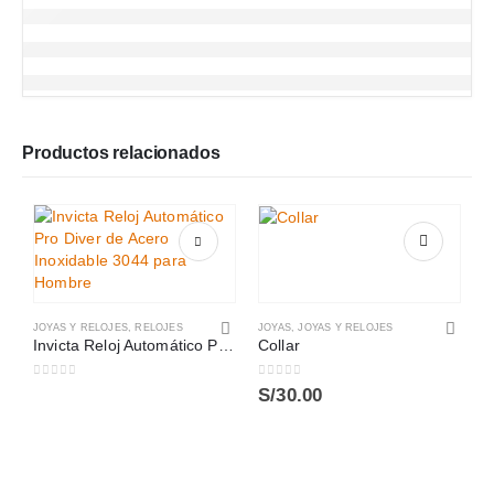
Productos relacionados
JOYAS Y RELOJES
,
RELOJES
JOYAS
,
JOYAS Y RELOJES
Invicta Reloj Automático Pro Diver de Acero Inoxidable 3044 para Hombre
Collar
0
out of 5
0
out of 5
S/
30.00
J
0