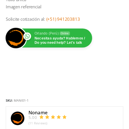
Imagen referencial
Solicite cotización al:
(+51) 941203813
Orlando (Perú)
Online
Necesitas ayuda? Hablemos /
Do you need help? Let's talk
SKU:
MANI01-1
Noname
5.00
(11 Reviews)