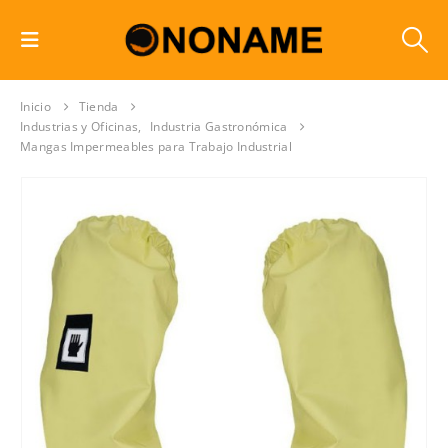
Inicio
Tienda
Industrias y Oficinas
,
Industria Gastronómica
Mangas Impermeables para Trabajo Industrial