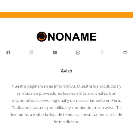
era:
es:
S/25.00.
S/18.00.
Facebook
X
YouTube
WhatsApp
Instagram
Link
Aviso
Nuestra página web es informativa. Muestra los productos y
servicios de proveedores locales e internacionales. Con
disponibilidad a nivel regional y no necesariamente en Perú.
Tarifas sujetas a disponibilidad y cambio sin previo aviso. Te
invitamos a visitar la
lista de tiendas
y consultar los stocks de
forma directa.