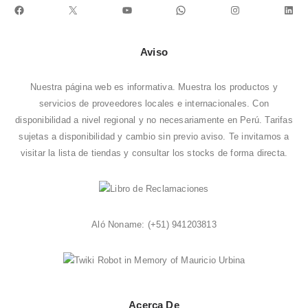
Facebook
X
YouTube
WhatsApp
Instagram
Link
Aviso
Nuestra página web es informativa. Muestra los productos y
servicios de proveedores locales e internacionales. Con
disponibilidad a nivel regional y no necesariamente en Perú. Tarifas
sujetas a disponibilidad y cambio sin previo aviso. Te invitamos a
visitar la
lista de tiendas
y consultar los stocks de forma directa.
Aló Noname:
(+51) 941203813
Acerca De