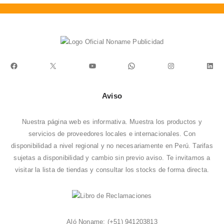
Facebook
X
YouTube
WhatsApp
Instagram
Link
Aviso
Nuestra página web es informativa. Muestra los productos y
servicios de proveedores locales e internacionales. Con
disponibilidad a nivel regional y no necesariamente en Perú. Tarifas
sujetas a disponibilidad y cambio sin previo aviso. Te invitamos a
visitar la
lista de tiendas
y consultar los stocks de forma directa.
Aló Noname:
(+51) 941203813