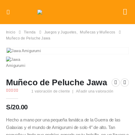
Inicio
Tienda
Juegos y Juguetes
,
Muñecas y Muñecos
Muñeco de Peluche Jawa
Muñeco de Peluche Jawa
1
valoración de cliente
|
Añadir una valoración
5.00
out of 5
S/
20.00
Hecho a mano por una pequeña fanática de la Guerra de las
Galaxias y el mundo de Amigurumi de solo 4″ de alto. Tan
pequeño y lindo que podrías ponerlo en tu bolsillo, en un llavero o