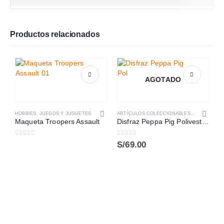
Productos relacionados
AGOTADO
HOBBIES
,
JUEGOS Y JUGUETES
ARTÍCULOS COLECCIONABLES
,
JUEGOS Y 
Maqueta Troopers Assault
Disfraz Peppa Pig Polivestido
0
out of 5
0
out of 5
S/
69.00
0