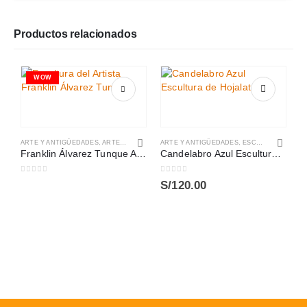
Productos relacionados
WOW
ARTE Y ANTIGÜEDADES
,
ARTE, LIBRERÍA Y MERCERÍA
ARTE Y ANTIGÜEDADES
,
ESCULTURAS
Franklin Álvarez Tunque Artista
Candelabro Azul Escultura de Hojalata
0
out of 5
0
out of 5
S/
120.00
A
0
S