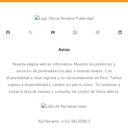
Facebook
X
YouTube
WhatsApp
Instagram
Link
Aviso
Nuestra página web es informativa. Muestra los productos y
servicios de proveedores locales e internacionales. Con
disponibilidad a nivel regional y no necesariamente en Perú. Tarifas
sujetas a disponibilidad y cambio sin previo aviso. Te invitamos a
visitar la
lista de tiendas
y consultar los stocks de forma directa.
Aló Noname:
(+51) 941203813