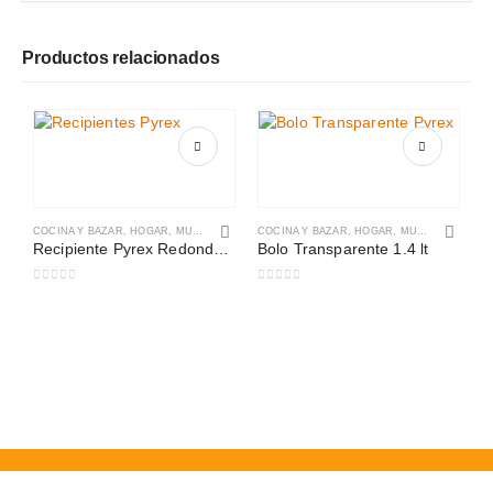
Productos relacionados
COCINA Y BAZAR
,
HOGAR, MUEBLES Y JARDÍN
COCINA Y BAZAR
,
HOGAR, MUEBLES Y JARDÍN
Recipiente Pyrex Redondo 900 ml
Bolo Transparente 1.4 lt
0
out of 5
0
out of 5
C
0