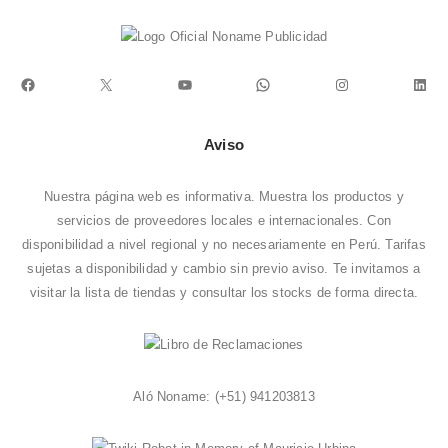
Facebook
X
YouTube
WhatsApp
Instagram
Link
Aviso
Nuestra página web es informativa. Muestra los productos y
servicios de proveedores locales e internacionales. Con
disponibilidad a nivel regional y no necesariamente en Perú. Tarifas
sujetas a disponibilidad y cambio sin previo aviso. Te invitamos a
visitar la
lista de tiendas
y consultar los stocks de forma directa.
Aló Noname:
(+51) 941203813