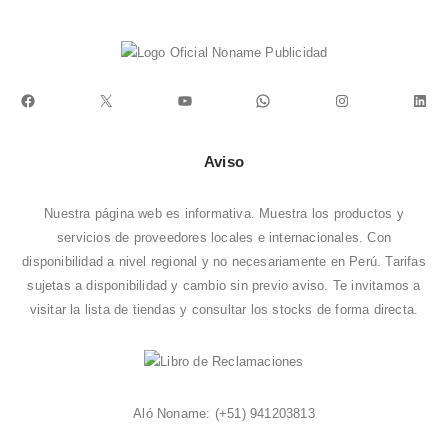
Facebook
X
YouTube
WhatsApp
Instagram
Link
Aviso
Nuestra página web es informativa. Muestra los productos y
servicios de proveedores locales e internacionales. Con
disponibilidad a nivel regional y no necesariamente en Perú. Tarifas
sujetas a disponibilidad y cambio sin previo aviso. Te invitamos a
visitar la
lista de tiendas
y consultar los stocks de forma directa.
Aló Noname:
(+51) 941203813