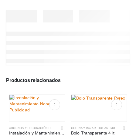
Productos relacionados
ADORNOS Y DECORACIÓN DEL HOGAR
,
HOGAR, MUEBLES Y JARDÍN
COCINA Y BAZAR
,
HOGAR, MUEBLES Y JARDÍN
Instalación y Mantenimiento de Publicidad Interna y Externa
Bolo Transparente 4 lt