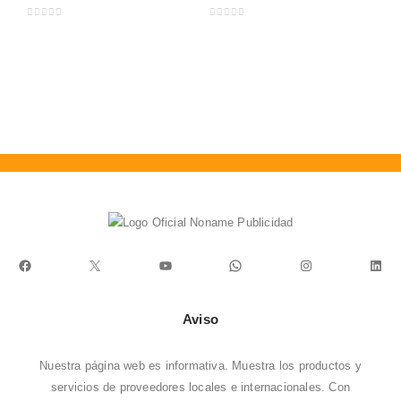
0
out of 5
0
out of 5
C
0
Facebook
X
YouTube
WhatsApp
Instagram
Link
Aviso
Nuestra página web es informativa. Muestra los productos y
servicios de proveedores locales e internacionales. Con