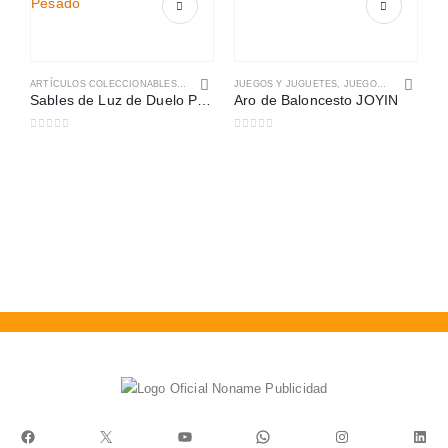
ARTÍCULOS COLECCIONABLES
,
JUEGOS Y JUGUETES
JUEGOS Y JUGUETES
,
JUEGOS DE PLAZA Y AIRE LIBRE
Sables de Luz de Duelo Pesado
Aro de Baloncesto JOYIN
0
out of 5
0
out of 5
S
0
S
Facebook
X
YouTube
WhatsApp
Instagram
Link