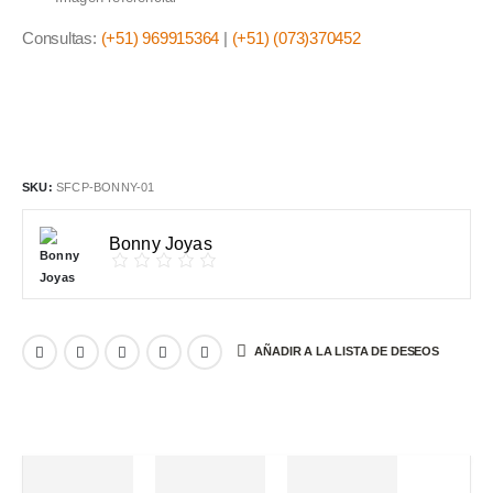
Consultas:
(+51) 969915364
|
(+51) (073)370452
SKU:
SFCP-BONNY-01
Bonny Joyas
AÑADIR A LA LISTA DE DESEOS