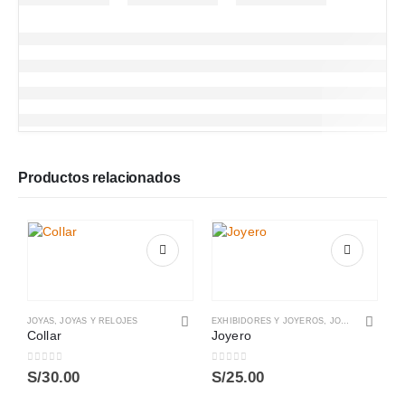
Productos relacionados
JOYAS
,
JOYAS Y RELOJES
EXHIBIDORES Y JOYEROS
,
JOYAS Y RELOJES
Collar
Joyero
0
out of 5
0
out of 5
S/
30.00
S/
25.00