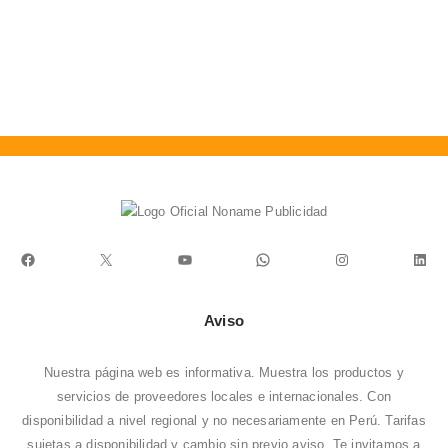
J
C
0
S
Facebook
X
YouTube
WhatsApp
Instagram
Link
Aviso
Nuestra página web es informativa. Muestra los productos y
servicios de proveedores locales e internacionales. Con
disponibilidad a nivel regional y no necesariamente en Perú. Tarifas
sujetas a disponibilidad y cambio sin previo aviso. Te invitamos a