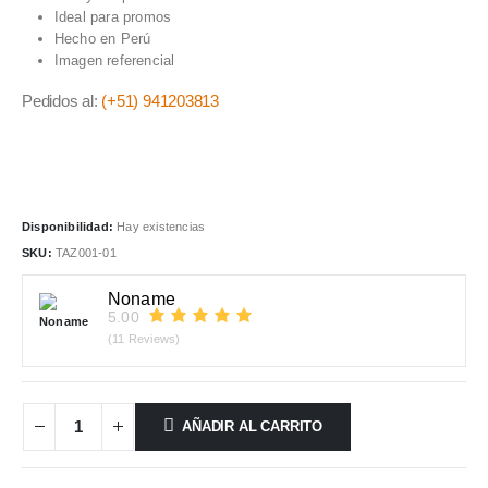
era:
es:
Ideal para promos
S/25.00.
S/18.00.
Hecho en Perú
Imagen referencial
Pedidos al:
(+51) 941203813
Disponibilidad:
Hay existencias
SKU:
TAZ001-01
Noname
5.00
(11 Reviews)
AÑADIR AL CARRITO