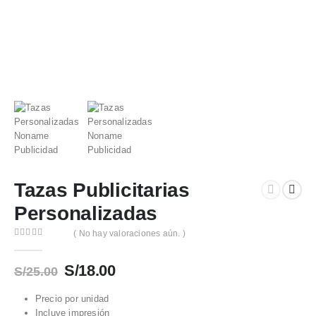
Tazas Publicitarias
Personalizadas
( No hay valoraciones aún. )
0
out of 5
El
El
S/
18.00
S/
25.00
precio
precio
original
actual
Precio por unidad
Incluye impresión