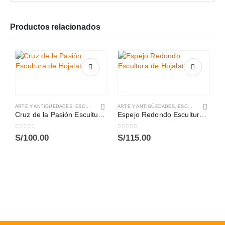
Productos relacionados
ARTE Y ANTIGÜEDADES
,
ESCULTURAS
ARTE Y ANTIGÜEDADES
,
ESCULTURAS
Cruz de la Pasión Escultura de Hojalata
Espejo Redondo Escultura de Hojalata
0
out of 5
0
out of 5
S/
100.00
S/
115.00
A
0
S