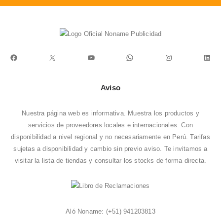
Facebook
X
YouTube
WhatsApp
Instagram
Link
Aviso
Nuestra página web es informativa. Muestra los productos y
servicios de proveedores locales e internacionales. Con
disponibilidad a nivel regional y no necesariamente en Perú. Tarifas
sujetas a disponibilidad y cambio sin previo aviso. Te invitamos a
visitar la
lista de tiendas
y consultar los stocks de forma directa.
Aló Noname:
(+51) 941203813