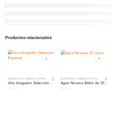
Productos relacionados
ALIMENTOS Y BEBIDAS
,
OTRAS CATEGORÍAS
ALIMENTOS Y BEBIDAS
,
OTRAS CATEGORÍAS
Vino Azagador Selección Especial
Agua Nirvana Bidón de 20 Litros
0
out of 5
0
out of 5
A