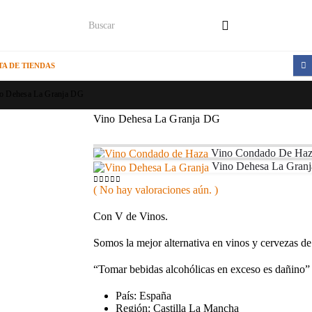
TA DE TIENDAS
o Dehesa La Granja DG
Vino Dehesa La Granja DG
Vino Condado De Ha
Vino Dehesa La Granj
( No hay valoraciones aún. )
0
out of 5
Con V de Vinos.
Somos la mejor alternativa en vinos y cervezas de 
“Tomar bebidas alcohólicas en exceso es dañino”
País: España
Región: Castilla La Mancha