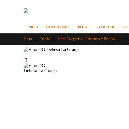
INICIO
CATEGORÍAS
BLOG
VER TODO
LIS
Inicio
Tienda
Otras Categorías
,
Alimentos y Bebidas
Vin