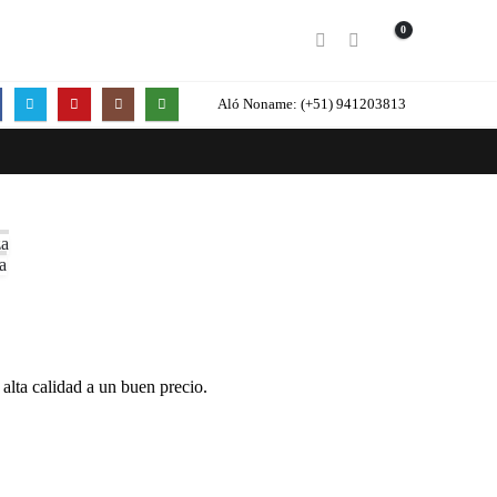
0
Aló Noname:
(+51) 941203813
za
a
alta calidad a un buen precio.