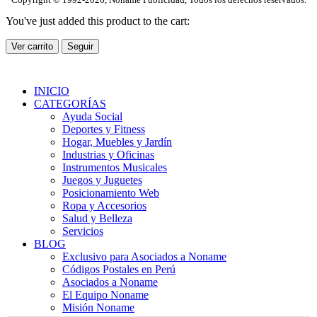
You've just added this product to the cart:
Ver carrito
Seguir
INICIO
CATEGORÍAS
Ayuda Social
Deportes y Fitness
Hogar, Muebles y Jardín
Industrias y Oficinas
Instrumentos Musicales
Juegos y Juguetes
Posicionamiento Web
Ropa y Accesorios
Salud y Belleza
Servicios
BLOG
Exclusivo para Asociados a Noname
Códigos Postales en Perú
Asociados a Noname
El Equipo Noname
Misión Noname