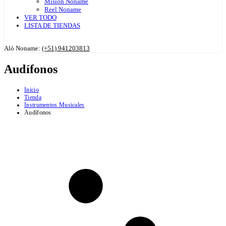
Misión Noname
Reel Noname
VER TODO
LISTA DE TIENDAS
Aló Noname:
(+51) 941203813
Audífonos
Inicio
Tienda
Instrumentos Musicales
Audífonos