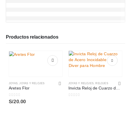
Productos relacionados
JOYAS
,
JOYAS Y RELOJES
JOYAS Y RELOJES
,
RELOJES
Aretes Flor
Invicta Reloj de Cuarzo de Acero Inoxidable Pro Diver para Hombre
0
out of 5
0
out of 5
S/
20.00
J
0