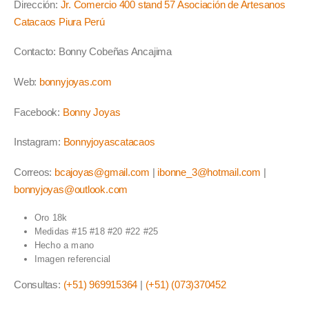
Dirección:
Jr. Comercio 400 stand 57 Asociación de Artesanos
Catacaos Piura Perú
Contacto: Bonny Cobeñas Ancajima
Web:
bonnyjoyas.com
Facebook:
Bonny Joyas
Instagram:
Bonnyjoyascatacaos
Correos:
bcajoyas@gmail.com
|
ibonne_3@hotmail.com
|
bonnyjoyas@outlook.com
Oro 18k
Medidas #15 #18 #20 #22 #25
Hecho a mano
Imagen referencial
Consultas:
(+51) 969915364
|
(+51) (073)370452