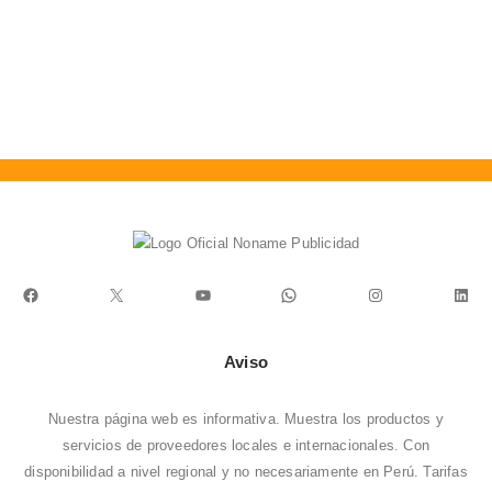
0
out of 5
0
out of 5
C
C
0
Facebook
X
YouTube
WhatsApp
Instagram
Link
Aviso
Nuestra página web es informativa. Muestra los productos y
servicios de proveedores locales e internacionales. Con
disponibilidad a nivel regional y no necesariamente en Perú. Tarifas