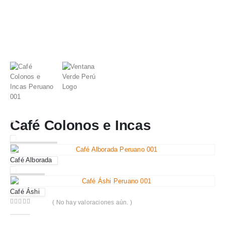
Café Colonos e Incas
Café Alborada
Café Áshi
( No hay valoraciones aún. )
0
out of 5