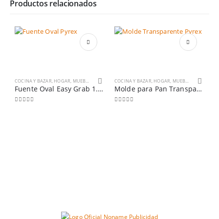
Productos relacionados
COCINA Y BAZAR
,
HOGAR, MUEBLES Y JARDÍN
COCINA Y BAZAR
,
HOGAR, MUEBLES Y JARDÍN
Fuente Oval Easy Grab 1.2 lt con Tapa Azul
Molde para Pan Transparente 1.5 lt
0
out of 5
0
out of 5
C
0