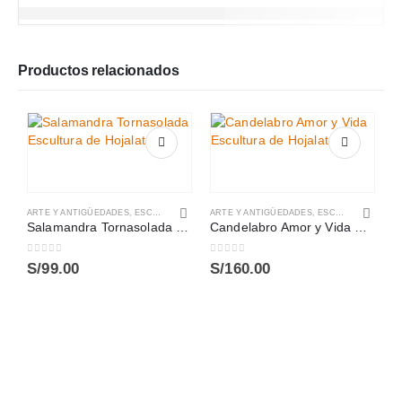
Productos relacionados
ARTE Y ANTIGÜEDADES
,
ESCULTURAS
ARTE Y ANTIGÜEDADES
,
ESCULTURAS
Salamandra Tornasolada Escultura de Hojalata
Candelabro Amor y Vida Escultura de Hojalata
0
out of 5
0
out of 5
S/
99.00
S/
160.00
A
T
0