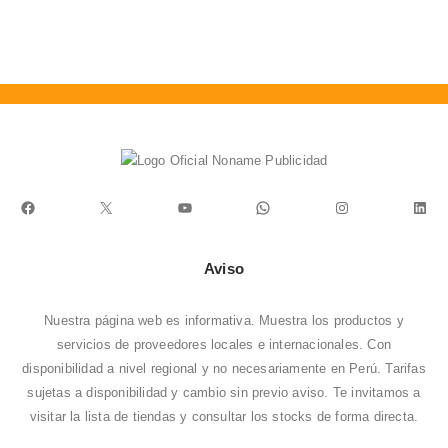
0
S
Facebook
X
YouTube
WhatsApp
Instagram
Link
Aviso
Nuestra página web es informativa. Muestra los productos y
servicios de proveedores locales e internacionales. Con
disponibilidad a nivel regional y no necesariamente en Perú. Tarifas
sujetas a disponibilidad y cambio sin previo aviso. Te invitamos a
visitar la
lista de tiendas
y consultar los stocks de forma directa.