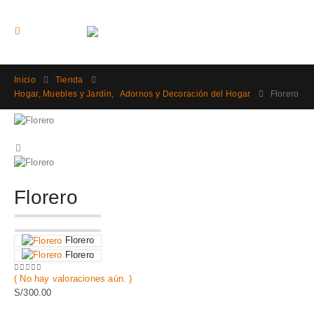
Inicio
Tienda
Hogar, Muebles y Jardín
,
Adornos y Decoración del Hogar
Florero
Florero
Florero
Florero
( No hay valoraciones aún. )
0
out of 5
S/
300.00