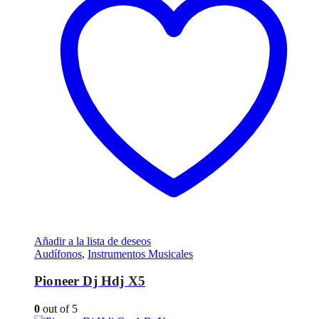
Añadir a la lista de deseos
Audífonos
,
Instrumentos Musicales
Pioneer Dj Hdj X5
0
out of 5