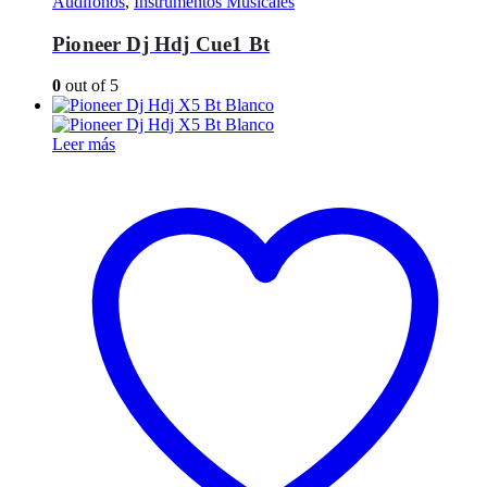
Audífonos
,
Instrumentos Musicales
Pioneer Dj Hdj Cue1 Bt
0
out of 5
Leer más