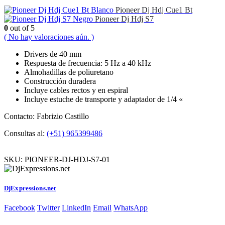
Pioneer Dj Hdj Cue1 Bt
Pioneer Dj Hdj S7
0
out of 5
( No hay valoraciones aún. )
Drivers de 40 mm
Respuesta de frecuencia: 5 Hz a 40 kHz
Almohadillas de poliuretano
Construcción duradera
Incluye cables rectos y en espiral
Incluye estuche de transporte y adaptador de 1/4 «
Contacto: Fabrizio Castillo
Consultas al:
(+51) 965399486
SKU:
PIONEER-DJ-HDJ-S7-01
DjExpressions.net
Facebook
Twitter
LinkedIn
Email
WhatsApp