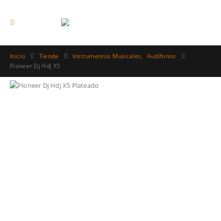
Inicio
Tienda
Instrumentos Musicales
,
Audífonos
Pioneer Dj Hdj X5