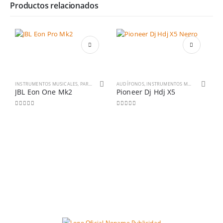
Productos relacionados
INSTRUMENTOS MUSICALES
,
PARLANTES Y BAFLES
AUDÍFONOS
,
INSTRUMENTOS MUSICALES
JBL Eon One Mk2
Pioneer Dj Hdj X5
0
out of 5
0
out of 5
A
P
0