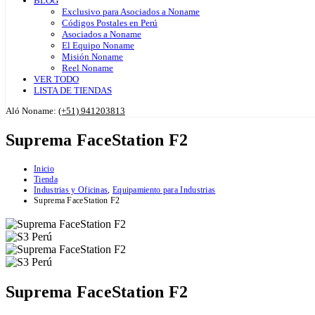
BLOG
Exclusivo para Asociados a Noname
Códigos Postales en Perú
Asociados a Noname
El Equipo Noname
Misión Noname
Reel Noname
VER TODO
LISTA DE TIENDAS
Aló Noname:
(+51) 941203813
Suprema FaceStation F2
Inicio
Tienda
Industrias y Oficinas
,
Equipamiento para Industrias
Suprema FaceStation F2
Suprema FaceStation F2