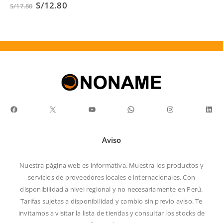
El
El
0
out of 5
0
out of 5
S/
12.80
S/
17.80
precio
precio
original
actual
era:
es:
S/17.80.
S/12.80.
Facebook
X
YouTube
WhatsApp
Instagram
Link
Aviso
Nuestra página web es informativa. Muestra los productos y
servicios de proveedores locales e internacionales. Con
disponibilidad a nivel regional y no necesariamente en Perú.
Tarifas sujetas a disponibilidad y cambio sin previo aviso. Te
invitamos a visitar la
lista de tiendas
y consultar los stocks de