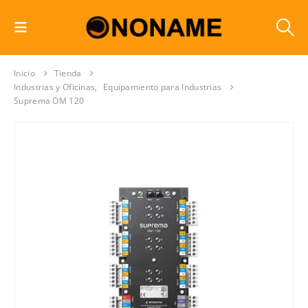
Inicio
Tienda
Industrias y Oficinas
,
Equipamiento para Industrias
Suprema OM 120