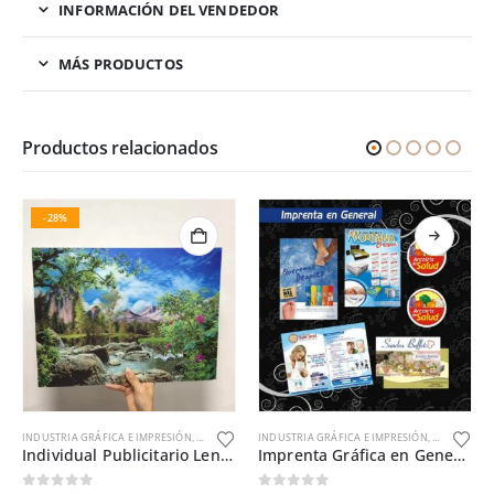
INFORMACIÓN DEL VENDEDOR
MÁS PRODUCTOS
Productos relacionados
-28%
INDUSTRIA GRÁFICA E IMPRESIÓN
,
INDUSTRIAS Y OFICINAS
INDUSTRIA GRÁFICA E IMPRESIÓN
,
INDUSTRIAS
Individual Publicitario Lenticular 3D 22 x 24 cm
Imprenta Gráfica en General