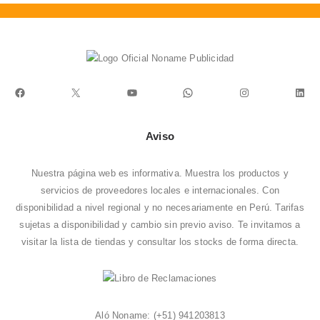
Facebook
X
YouTube
WhatsApp
Instagram
Link
Aviso
Nuestra página web es informativa. Muestra los productos y
servicios de proveedores locales e internacionales. Con
disponibilidad a nivel regional y no necesariamente en Perú. Tarifas
sujetas a disponibilidad y cambio sin previo aviso. Te invitamos a
visitar la
lista de tiendas
y consultar los stocks de forma directa.
Aló Noname:
(+51) 941203813