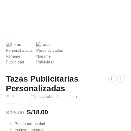
Tazas Publicitarias
Personalizadas
( No hay valoraciones aún. )
0
out of 5
El
El
S/
18.00
S/
25.00
precio
precio
original
actual
Precio por unidad
Incluye impresión