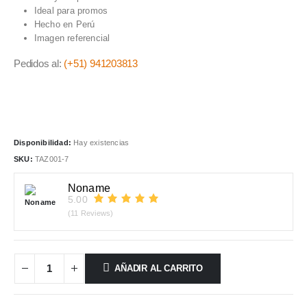
era:
es:
Ideal para promos
S/25.00.
S/18.00.
Hecho en Perú
Imagen referencial
Pedidos al:
(+51) 941203813
Disponibilidad:
Hay existencias
SKU:
TAZ001-7
Noname
5.00
(11 Reviews)
AÑADIR AL CARRITO