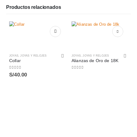
Productos relacionados
JOYAS
,
JOYAS Y RELOJES
JOYAS
,
JOYAS Y RELOJES
Collar
Alianzas de Oro de 18K
0
out of 5
0
out of 5
S/
40.00
J
0