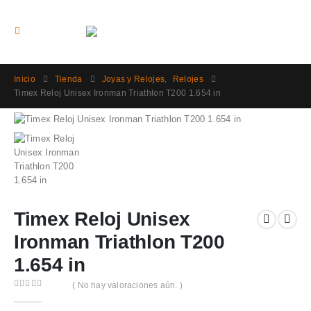
Inicio
Tienda
Joyas y Relojes
,
Relojes
Timex Reloj Unisex Ironman Triathlon T200 1.654 in
Timex Reloj Unisex
Ironman Triathlon T200
1.654 in
( No hay valoraciones aún. )
0
out of 5