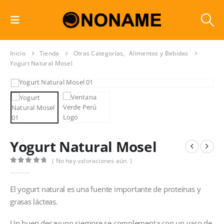
Inicio
Tienda
Otras Categorías
,
Alimentos y Bebidas
Yogurt Natural Mosel
Yogurt Natural Mosel
( No hay valoraciones aún. )
0
out of 5
El yogurt natural es una fuente importante de proteínas y
grasas lácteas.
Un buen desayuno siempre se complementa con un vaso de