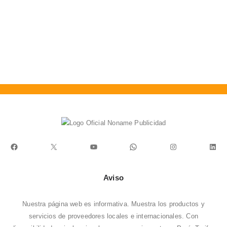
A
V
0
Facebook
X
YouTube
WhatsApp
Instagram
Link
Aviso
Nuestra página web es informativa. Muestra los productos y
servicios de proveedores locales e internacionales. Con