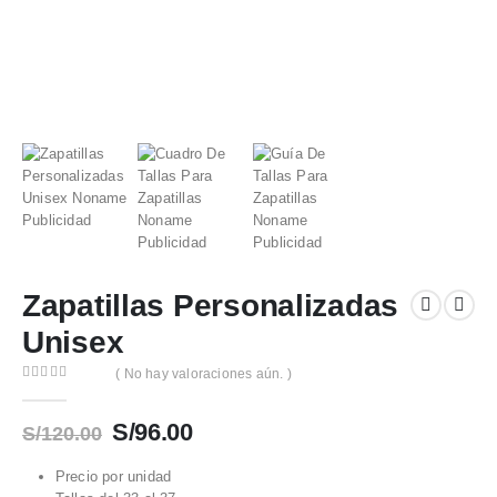
Zapatillas Personalizadas
Unisex
( No hay valoraciones aún. )
0
out of 5
El
El
S/
96.00
S/
120.00
precio
precio
original
actual
Precio por unidad