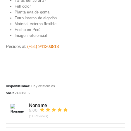
Tallas del 33 al 37
era:
es:
Full color
S/120.00.
S/96.00.
Planta eva de goma
Forro interno de algodón
Material externo flexible
Hecho en Perú
Imagen referencial
Pedidos al:
(+51) 941203813
Disponibilidad:
Hay existencias
SKU:
ZUNIS1-5
Noname
5.00
(11 Reviews)