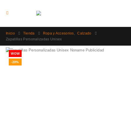
Inicio
Tienda
Ropa y Accesorios
,
Calzado
Zapatillas Personalizadas Unisex
WOW
-20%