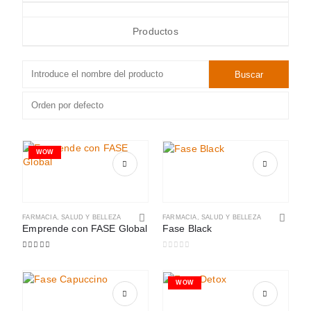
Productos
WOW
FARMACIA
,
SALUD Y BELLEZA
FARMACIA
,
SALUD Y BELLEZA
Emprende con FASE Global
Fase Black
5.00
out of 5
0
out of 5
WOW