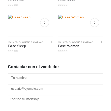
0
out of 5
0
out of 5
FARMACIA
,
SALUD Y BELLEZA
FARMACIA
,
SALUD Y BELLEZA
Fase Sleep
Fase Women
0
out of 5
0
out of 5
Contactar con el vendedor