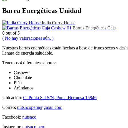
Barra Energéticas Unidad
India Curry House
Barras Energéticas Caja
0
out of 5
( No hay valoraciones aún. )
Nuestras barras energéticas están hechas a base de frutos secos y desh
llenara de energía saludable.
Tenemos 4 diferentes sabores:
Cashew
Chocolate
Piña
Arándanos
Ubicación:
C. Punta Sal S/N, Punta Hermosa 15846
Correo:
nutsncoperu@gmail.com
Facebook:
nutsnco
Instagram:
nutsnco.peru