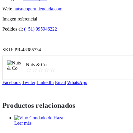
Web:
nutsncoperu.tiendada.com
Imagen referencial
Pedidos al:
(+51) 995946222
SKU:
PR-48385734
Nuts & Co
Facebook
Twitter
LinkedIn
Email
WhatsApp
Productos relacionados
Leer más