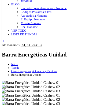
Servicios
BLOG
Exclusivo para Asociados a Noname
Códigos Postales en Perú
Asociados a Noname
El Equipo Noname
Misión Noname
Reel Noname
VER TODO
LISTA DE TIENDAS
Aló Noname:
(+51) 941203813
Barra Energéticas Unidad
Inicio
Tienda
Otras Categorías
,
Alimentos y Bebidas
Barra Energéticas Unidad