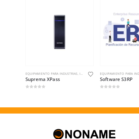
AS
,
INDUSTRIAS Y OFICINAS
EQUIPAMIENTO PARA INDUSTRIAS
,
INDUSTRIAS Y OFICINAS
EQUIPAMIENTO PARA IND
L2
Suprema XPass
Software S3RP
0
out of 5
0
out of 5