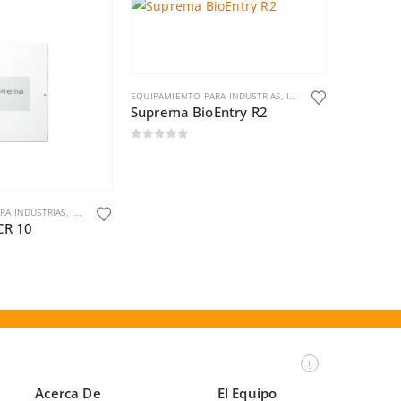
EQUIPAMIENTO PARA INDUSTRIAS
,
INDUSTRIAS Y OFICINAS
Suprema BioEntry R2
0
out of 5
RA INDUSTRIAS
,
INDUSTRIAS Y OFICINAS
EQUIPAMIEN
CR 10
Suprema
0
out o
Acerca De
El Equipo