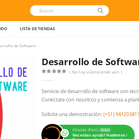
ODO
LISTA DE TIENDAS
arrollo de Software
Desarrollo de Softwa
( No hay valoraciones aún. )
0
out of 5
Servicio de desarrollo de software con tecno
Conéctate con nosotros y comienza a planifi
Solicita una demostración:
(+51) 94120381
Orlando (Perú)
Online
Necesitas ayuda? Hablemos /