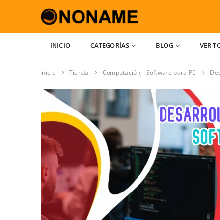
INICIO
CATEGORÍAS
BLOG
VER T
Inicio
Tienda
Computación
,
Software para PC
Des