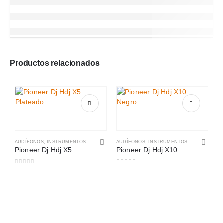
Productos relacionados
AUDÍFONOS
,
INSTRUMENTOS MUSICALES
AUDÍFONOS
,
INSTRUMENTOS MUSICALES
Pioneer Dj Hdj X5
Pioneer Dj Hdj X10
0
out of 5
0
out of 5
A
P
0