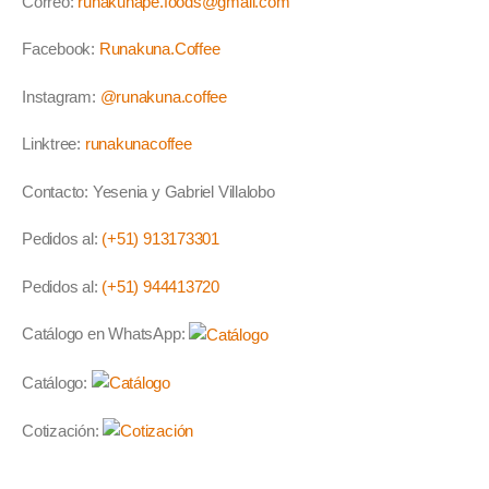
Correo:
runakunape.foods@gmail.com
Facebook:
Runakuna.Coffee
Instagram:
@runakuna.coffee
Linktree:
runakunacoffee
Contacto: Yesenia y Gabriel Villalobo
Pedidos al:
(+51) 913173301
Pedidos al:
(+51) 944413720
Catálogo en WhatsApp:
Catálogo:
Cotización: