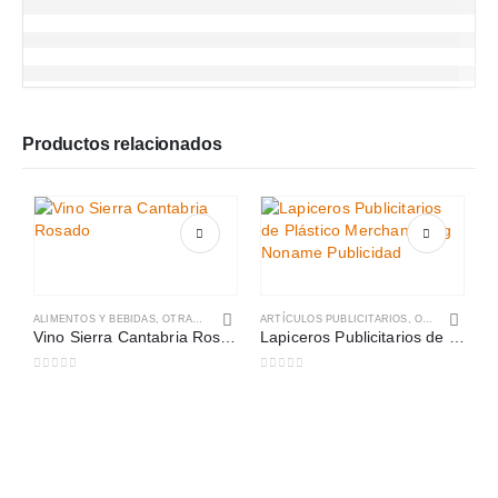
Productos relacionados
ALIMENTOS Y BEBIDAS
,
OTRAS CATEGORÍAS
ARTÍCULOS PUBLICITARIOS
,
OTRAS CATEGORÍAS
Vino Sierra Cantabria Rosado
Lapiceros Publicitarios de Plástico Personalizado
0
out of 5
0
out of 5
A
0