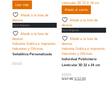
Leer más
Añadir al carrito
Añadir a la lista de
deseos
Añadir a la lista de
deseos
Vista Rápida
Vista Rápida
Añadir a la lista de
deseos
Añadir a la lista de
Industria Gráfica e Impresión
,
deseos
Industrias y Oficinas
Industria Gráfica e Impresión
,
Industrias y Oficinas
Señalética Personalizada
Individual Publicitario
Lenticular 3D 22 x 24 cm
0
out of 5
El
El
S/
17.80
S/
12.80
0
out of 5
precio
precio
original
actual
era:
es:
S/17.80.
S/12.80.