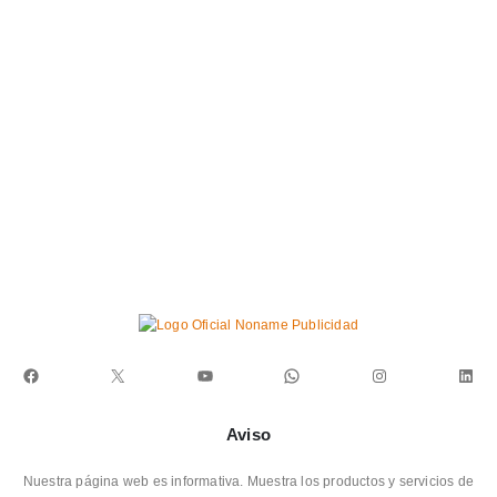
Facebook
X
YouTube
WhatsApp
Instagram
Link
Aviso
Nuestra página web es informativa. Muestra los productos y servicios de