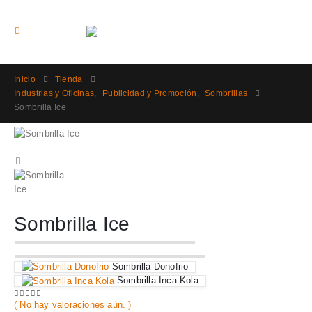
Inicio
Tienda
Industrias y Oficinas
,
Publicidad y Promoción
,
Sombrillas
Sombrilla Ice
Sombrilla Ice
Sombrilla Donofrio
Sombrilla Inca Kola
( No hay valoraciones aún. )
0
out of 5