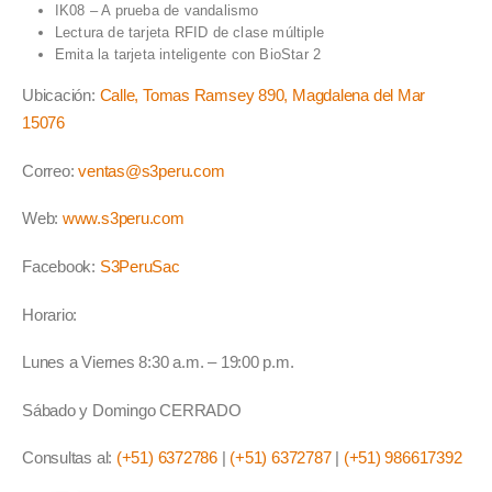
IK08 – A prueba de vandalismo
Lectura de tarjeta RFID de clase múltiple
Emita la tarjeta inteligente con BioStar 2
Ubicación:
Calle, Tomas Ramsey 890, Magdalena del Mar
15076
Correo:
ventas@s3peru.com
Web:
www.s3peru.com
Facebook:
S3PeruSac
Horario:
Lunes a Viernes 8:30 a.m. – 19:00 p.m.
Sábado y Domingo CERRADO
Consultas al:
(+51) 6372786
|
(+51) 6372787
|
(+51) 986617392