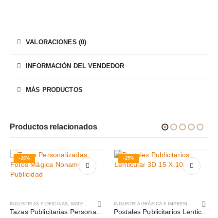
VALORACIONES (0)
INFORMACIÓN DEL VENDEDOR
MÁS PRODUCTOS
Productos relacionados
-28%
-25%
INDUSTRIAS Y OFICINAS
,
MATERIAL DE PROMOCIÓN
INDUSTRIA GRÁFICA E IMPRESIÓN
,
INDUSTR
Tazas Publicitarias Personalizadas
Postales Publicitarios Lenticular 3D 15 x 10 cm